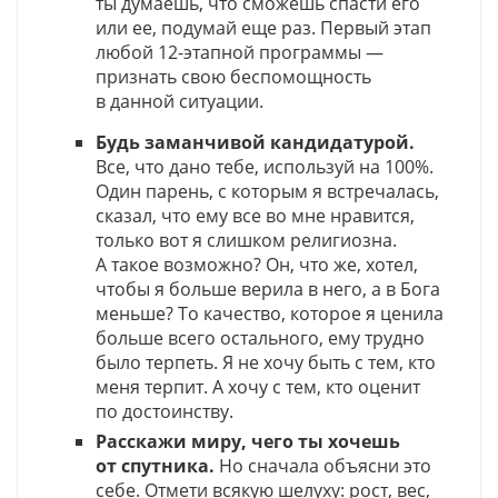
ты думаешь, что сможешь спасти его
или ее, подумай еще раз. Первый этап
любой 12-этапной программы —
признать свою беспомощность
в данной ситуации.
Будь заманчивой кандидатурой.
Все, что дано тебе, используй на 100%.
Один парень, с которым я встречалась,
сказал, что ему все во мне нравится,
только вот я слишком религиозна.
А такое возможно? Он, что же, хотел,
чтобы я больше верила в него, а в Бога
меньше? То качество, которое я ценила
больше всего остального, ему трудно
было терпеть. Я не хочу быть с тем, кто
меня терпит. А хочу с тем, кто оценит
по достоинству.
Расскажи миру, чего ты хочешь
от спутника.
Но сначала объясни это
себе. Отмети всякую шелуху: рост, вес,