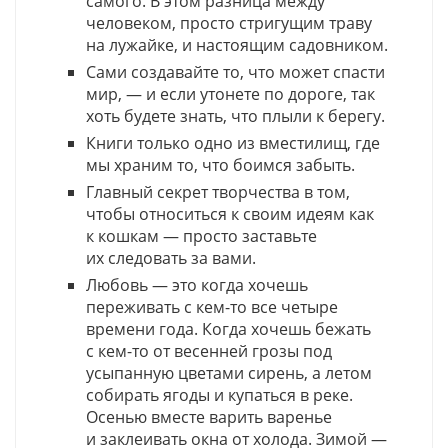
самого. В этом разница между
человеком, просто стригущим траву
на лужайке, и настоящим садовником.
Сами создавайте то, что может спасти
мир, — и если утонете по дороге, так
хоть будете знать, что плыли к берегу.
Книги только одно из вместилищ, где
мы храним то, что боимся забыть.
Главный секрет творчества в том,
чтобы относиться к своим идеям как
к кошкам — просто заставьте
их следовать за вами.
Любовь — это когда хочешь
переживать с кем-то все четыре
времени года. Когда хочешь бежать
с кем-то от весенней грозы под
усыпанную цветами сирень, а летом
собирать ягоды и купаться в реке.
Осенью вместе варить варенье
и заклеивать окна от холода. Зимой —