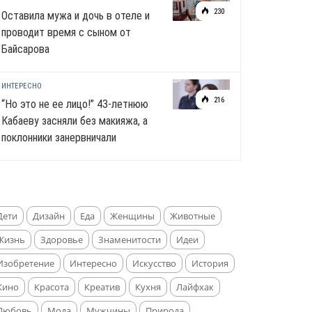
230
Оставила мужа и дочь в отеле и
проводит время с сыном от
Байсарова
ИНТЕРЕСНО
216
“Но это не ее лицо!” 43-летнюю
Кабаеву засняли без макияжа, а
поклонники занервничали
Дети
Дизайн
Еда
Женщины
Животные
Жизнь
Здоровье
Знаменитости
Идеи
Изобретение
Интересно
Искусство
История
Кино
Красота
Креатив
Кухня
Лайфхак
Любовь
Мода
Мужчины
Природа