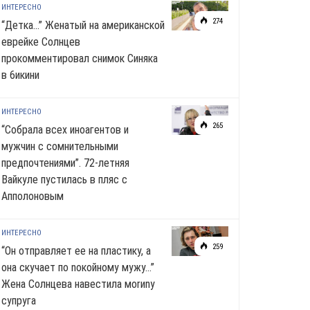
ИНТЕРЕСНО
274
“Детка…” Женатый на американской
еврейке Солнцев
прокомментировал снимок Синяка
в 6икини
ИНТЕРЕСНО
265
“Собрала всех иноагентов и
мужчин с сомнительными
предпочтениями”. 72-летняя
Вайкуле пустилась в пляс с
Апполоновым
ИНТЕРЕСНО
259
“Он отправляет ее на пластику, а
она скучает по noкoйномy мужу…”
Жена Солнцева навестила моrиnу
супруга