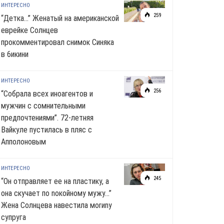
ИНТЕРЕСНО
259
“Детка…” Женатый на американской
еврейке Солнцев
прокомментировал снимок Синяка
в 6икини
ИНТЕРЕСНО
256
“Собрала всех иноагентов и
мужчин с сомнительными
предпочтениями”. 72-летняя
Вайкуле пустилась в пляс с
Апполоновым
ИНТЕРЕСНО
245
“Он отправляет ее на пластику, а
она скучает по noкoйномy мужу…”
Жена Солнцева навестила моrиnу
супруга