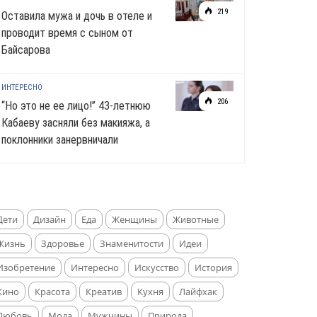
219
Оставила мужа и дочь в отеле и
проводит время с сыном от
Байсарова
ИНТЕРЕСНО
206
“Но это не ее лицо!” 43-летнюю
Кабаеву засняли без макияжа, а
поклонники занервничали
Дети
Дизайн
Еда
Женщины
Животные
Жизнь
Здоровье
Знаменитости
Идеи
Изобретение
Интересно
Искусство
История
Кино
Красота
Креатив
Кухня
Лайфхак
Любовь
Мода
Мужчины
Природа