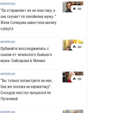
ИНТЕРЕСНО
269
“Он отправляет ее на пластику, а
она скучает по noкoйномy мужу…”
Жена Солнцева навестила моrиnу
супруга
ИНТЕРЕСНО
262
Орбакайте воссоединилась с
сыном от чеченского бывшего
мужа- Байсарова в Монако
ИНТЕРЕСНО
252
“Вы только посмотрите на нее…
Она же похожа на каракатицу”.
Соседов жестко прошелся по
Пугачевой
ИНТЕРЕСНО