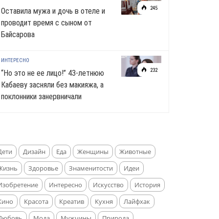
245
Оставила мужа и дочь в отеле и
проводит время с сыном от
Байсарова
ИНТЕРЕСНО
232
“Но это не ее лицо!” 43-летнюю
Кабаеву засняли без макияжа, а
поклонники занервничали
Дети
Дизайн
Еда
Женщины
Животные
Жизнь
Здоровье
Знаменитости
Идеи
Изобретение
Интересно
Искусство
История
Кино
Красота
Креатив
Кухня
Лайфхак
Любовь
Мода
Мужчины
Природа