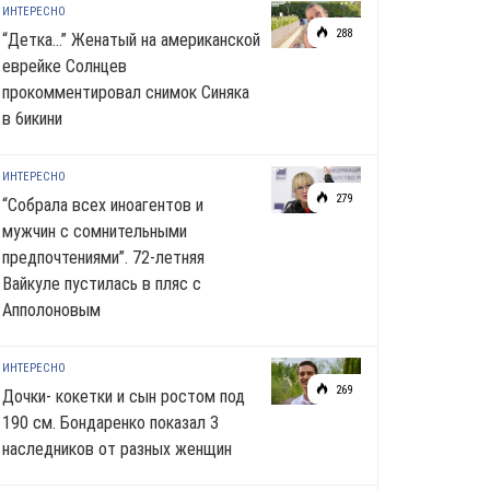
ИНТЕРЕСНО
288
“Детка…” Женатый на американской
еврейке Солнцев
прокомментировал снимок Синяка
в 6икини
ИНТЕРЕСНО
279
“Собрала всех иноагентов и
мужчин с сомнительными
предпочтениями”. 72-летняя
Вайкуле пустилась в пляс с
Апполоновым
ИНТЕРЕСНО
269
Дочки- кокетки и сын ростом под
190 см. Бондаренко показал 3
наследников от разных женщин