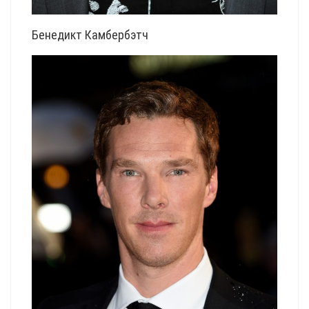
Бенедикт Камбербэтч