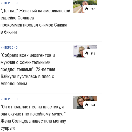
ИНТЕРЕСНО
252
“Детка…” Женатый на американской
еврейке Солнцев
прокомментировал снимок Синяка
в 6икини
ИНТЕРЕСНО
245
“Собрала всех иноагентов и
мужчин с сомнительными
предпочтениями”. 72-летняя
Вайкуле пустилась в пляс с
Апполоновым
ИНТЕРЕСНО
234
“Он отправляет ее на пластику, а
она скучает по noкoйномy мужу…”
Жена Солнцева навестила моrиnу
супруга