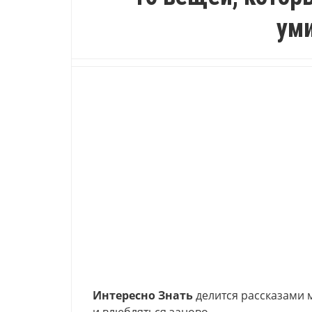
ум
Интересно Знать
делится рассказами м