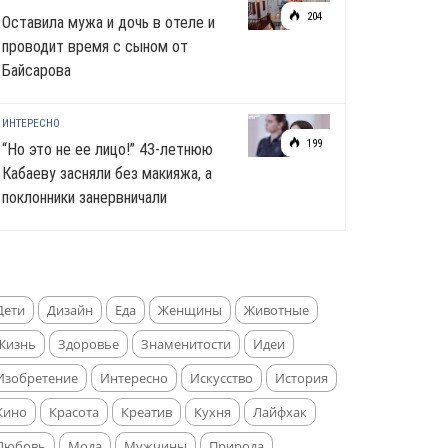
204
Оставила мужа и дочь в отеле и
проводит время с сыном от
Байсарова
ИНТЕРЕСНО
199
“Но это не ее лицо!” 43-летнюю
Кабаеву засняли без макияжа, а
поклонники занервничали
Дети
Дизайн
Еда
Женщины
Животные
Жизнь
Здоровье
Знаменитости
Идеи
Изобретение
Интересно
Искусство
История
Кино
Красота
Креатив
Кухня
Лайфхак
Любовь
Мода
Мужчины
Природа