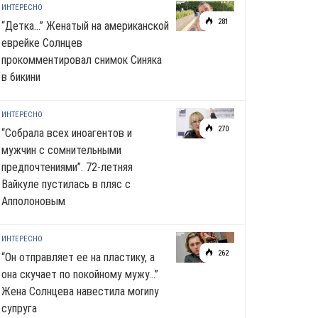
ИНТЕРЕСНО
281
“Детка…” Женатый на американской
еврейке Солнцев
прокомментировал снимок Синяка
в 6икини
ИНТЕРЕСНО
270
“Собрала всех иноагентов и
мужчин с сомнительными
предпочтениями”. 72-летняя
Вайкуле пустилась в пляс с
Апполоновым
ИНТЕРЕСНО
262
“Он отправляет ее на пластику, а
она скучает по noкoйномy мужу…”
Жена Солнцева навестила моrиnу
супруга