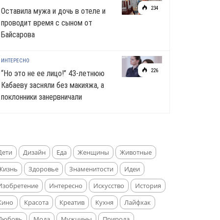
234
Оставила мужа и дочь в отеле и
проводит время с сыном от
Байсарова
ИНТЕРЕСНО
226
“Но это не ее лицо!” 43-летнюю
Кабаеву засняли без макияжа, а
поклонники занервничали
Дети
Дизайн
Еда
Женщины
Животные
Жизнь
Здоровье
Знаменитости
Идеи
Изобретение
Интересно
Искусство
История
Кино
Красота
Креатив
Кухня
Лайфхак
Любовь
Мода
Мужчины
Природа