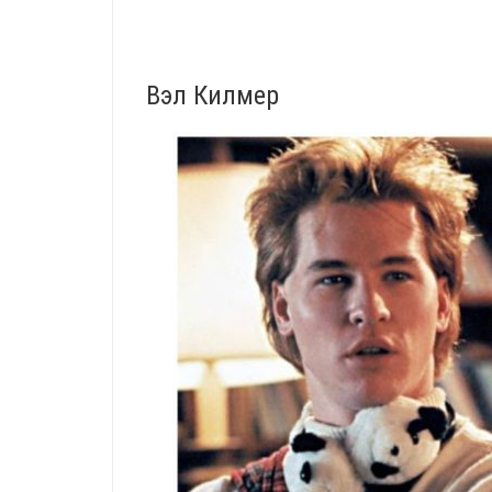
Вэл Килмер