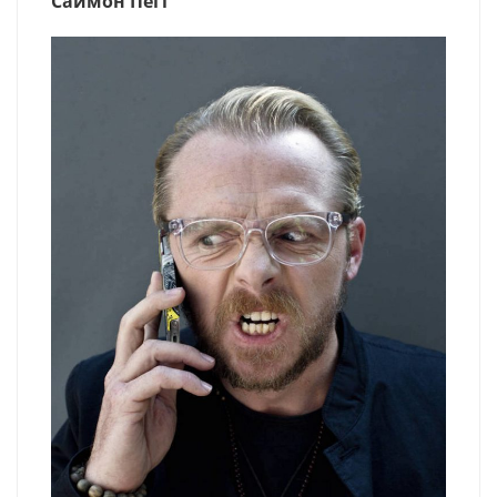
Саймон Пегг