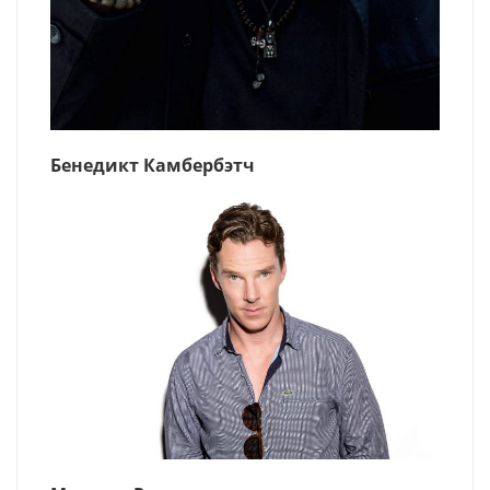
Бенедикт Камбербэтч