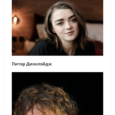
Питер Динклэйдж