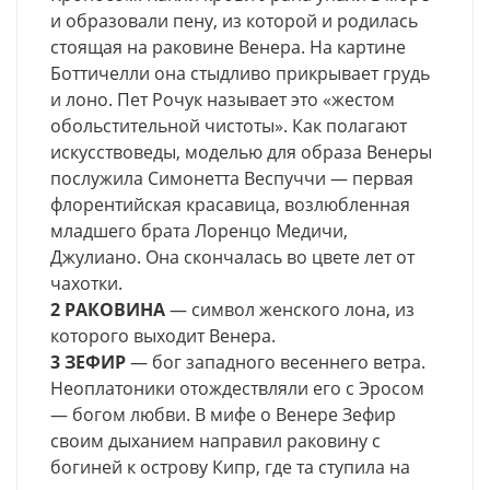
и образовали пену, из которой и родилась
стоящая на раковине Венера. На картине
Боттичелли она стыдливо прикрывает грудь
и лоно. Пет Рочук называет это «жестом
обольстительной чистоты». Как полагают
искусствоведы, моделью для образа Венеры
послужила Симонетта Веспуччи — первая
флорентийская красавица, возлюбленная
младшего брата Лоренцо Медичи,
Джулиано. Она скончалась во цвете лет от
чахотки.
2 РАКОВИНА
— символ женского лона, из
которого выходит Венера.
3 ЗЕФИР
— бог западного весеннего ветра.
Неоплатоники отождествляли его с Эросом
— богом любви. В мифе о Венере Зефир
своим дыханием направил раковину с
богиней к острову Кипр, где та ступила на