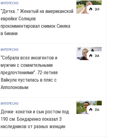
ИНТЕРЕСНО
269
“Детка…” Женатый на американской
еврейке Солнцев
прокомментировал снимок Синяка
в 6икини
ИНТЕРЕСНО
264
“Собрала всех иноагентов и
мужчин с сомнительными
предпочтениями”. 72-летняя
Вайкуле пустилась в пляс с
Апполоновым
ИНТЕРЕСНО
256
Дочки- кокетки и сын ростом под
190 см. Бондаренко показал 3
наследников от разных женщин