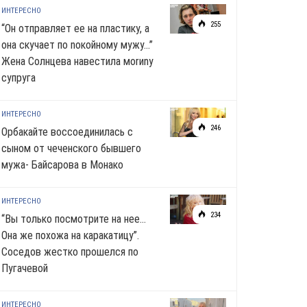
ИНТЕРЕСНО
255
“Он отправляет ее на пластику, а
она скучает по noкoйномy мужу…”
Жена Солнцева навестила моrиnу
супруга
ИНТЕРЕСНО
246
Орбакайте воссоединилась с
сыном от чеченского бывшего
мужа- Байсарова в Монако
ИНТЕРЕСНО
234
“Вы только посмотрите на нее…
Она же похожа на каракатицу”.
Соседов жестко прошелся по
Пугачевой
ИНТЕРЕСНО