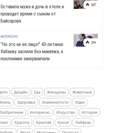
227
Оставила мужа и дочь в отеле и
проводит время с сыном от
Байсарова
ИНТЕРЕСНО
214
“Но это не ее лицо!” 43-летнюю
Кабаеву засняли без макияжа, а
поклонники занервничали
Дети
Дизайн
Еда
Женщины
Животные
Жизнь
Здоровье
Знаменитости
Идеи
Изобретение
Интересно
Искусство
История
Кино
Красота
Креатив
Кухня
Лайфхак
Любовь
Мода
Мужчины
Природа