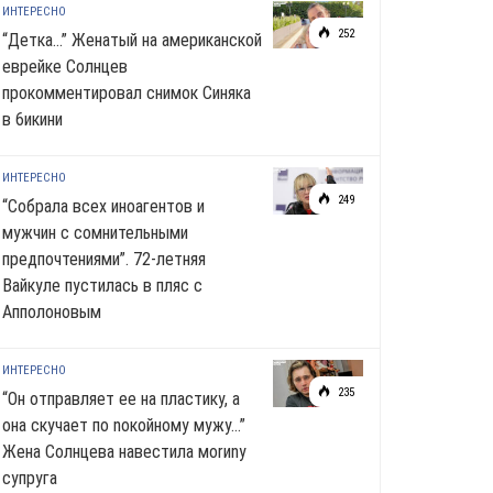
ИНТЕРЕСНО
252
“Детка…” Женатый на американской
еврейке Солнцев
прокомментировал снимок Синяка
в 6икини
ИНТЕРЕСНО
249
“Собрала всех иноагентов и
мужчин с сомнительными
предпочтениями”. 72-летняя
Вайкуле пустилась в пляс с
Апполоновым
ИНТЕРЕСНО
235
“Он отправляет ее на пластику, а
она скучает по noкoйномy мужу…”
Жена Солнцева навестила моrиnу
супруга