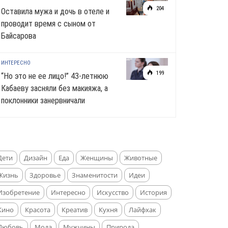
204
Оставила мужа и дочь в отеле и
проводит время с сыном от
Байсарова
ИНТЕРЕСНО
199
“Но это не ее лицо!” 43-летнюю
Кабаеву засняли без макияжа, а
поклонники занервничали
Дети
Дизайн
Еда
Женщины
Животные
Жизнь
Здоровье
Знаменитости
Идеи
Изобретение
Интересно
Искусство
История
Кино
Красота
Креатив
Кухня
Лайфхак
Любовь
Мода
Мужчины
Природа