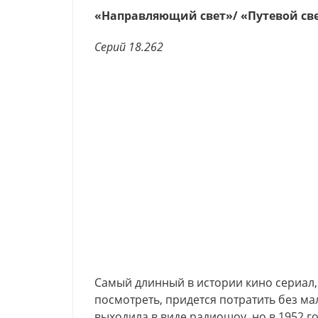
«Направляющий свет»/ «Путевой св
Серий 18.262
Самый длинный в истории кино сериал, 
посмотреть, придется потратить без м
выходила в виде радиошоу, но в 1952 го