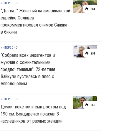
ИНТЕРЕСНО
284
“Детка…” Женатый на американской
еврейке Солнцев
прокомментировал снимок Синяка
в 6икини
ИНТЕРЕСНО
274
“Собрала всех иноагентов и
мужчин с сомнительными
предпочтениями”. 72-летняя
Вайкуле пустилась в пляс с
Апполоновым
ИНТЕРЕСНО
266
Дочки- кокетки и сын ростом под
190 см. Бондаренко показал 3
наследников от разных женщин