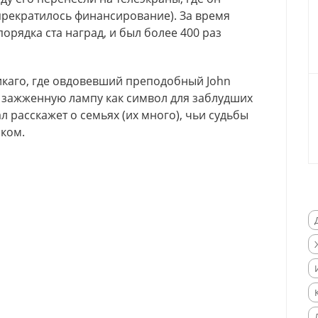
 прекратилось финансирование). За время
орядка ста наград, и был более 400 раз
икаго, где овдовевший преподобный John
а зажженную лампу как символ для заблудших
 расскажет о семьях (их много)
, чьи судьбы
лком.