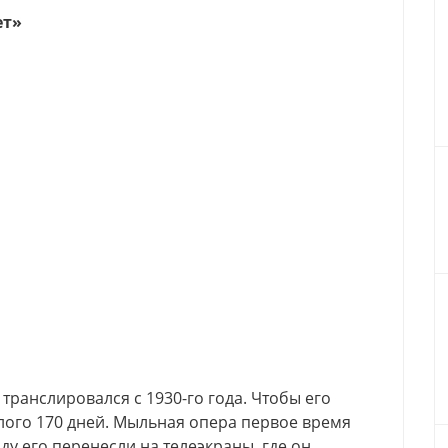
ет»
транслировался с 1930-го года. Чтобы его
алого 170 дней. Мыльная опера первое время
ду его перенесли на телеэкраны, где он