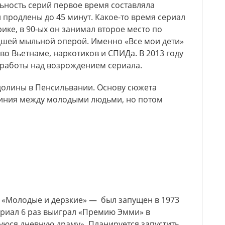
льность серий первое время составляла
и продлены до 45 минут. Какое-то время сериал
ке, в 90-ых он занимал второе место по
удшей мыльной оперой. Именно «Все мои дети»
о Вьетнаме, наркотиков и СПИДа. В 2013 году
 работы над возрождением сериала.
долины в Пенсильвании. Основу сюжета
иния между молодыми людьми, но потом
«Молодые и дерзкие» — был запущен в 1973
Сериал 6 раз выиграл «Премию Эмми» в
юся дневную драму». Планируется запустить