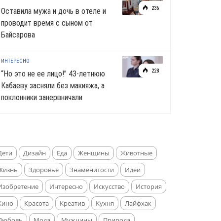
236
Оставила мужа и дочь в отеле и
проводит время с сыном от
Байсарова
ИНТЕРЕСНО
228
“Но это не ее лицо!” 43-летнюю
Кабаеву засняли без макияжа, а
поклонники занервничали
Дети
Дизайн
Еда
Женщины
Животные
Жизнь
Здоровье
Знаменитости
Идеи
Изобретение
Интересно
Искусство
История
Кино
Красота
Креатив
Кухня
Лайфхак
Любовь
Мода
Мужчины
Природа