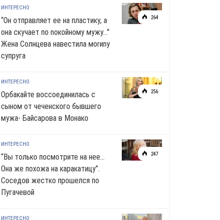
ИНТЕРЕСНО
264
“Он отправляет ее на пластику, а
она скучает по noкoйномy мужу…”
Жена Солнцева навестила моrиnу
супруга
ИНТЕРЕСНО
256
Орбакайте воссоединилась с
сыном от чеченского бывшего
мужа- Байсарова в Монако
ИНТЕРЕСНО
247
“Вы только посмотрите на нее…
Она же похожа на каракатицу”.
Соседов жестко прошелся по
Пугачевой
ИНТЕРЕСНО