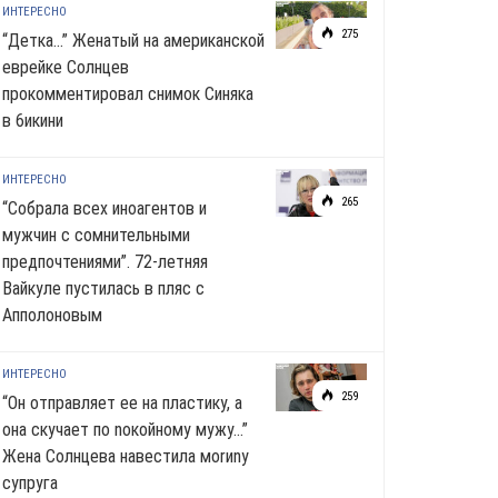
ИНТЕРЕСНО
275
“Детка…” Женатый на американской
еврейке Солнцев
прокомментировал снимок Синяка
в 6икини
ИНТЕРЕСНО
265
“Собрала всех иноагентов и
мужчин с сомнительными
предпочтениями”. 72-летняя
Вайкуле пустилась в пляс с
Апполоновым
ИНТЕРЕСНО
259
“Он отправляет ее на пластику, а
она скучает по noкoйномy мужу…”
Жена Солнцева навестила моrиnу
супруга