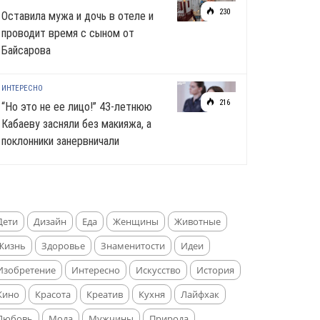
230
Оставила мужа и дочь в отеле и
проводит время с сыном от
Байсарова
ИНТЕРЕСНО
216
“Но это не ее лицо!” 43-летнюю
Кабаеву засняли без макияжа, а
поклонники занервничали
Дети
Дизайн
Еда
Женщины
Животные
Жизнь
Здоровье
Знаменитости
Идеи
Изобретение
Интересно
Искусство
История
Кино
Красота
Креатив
Кухня
Лайфхак
Любовь
Мода
Мужчины
Природа