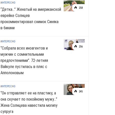
ИНТЕРЕСНО
258
“Детка…” Женатый на американской
еврейке Солнцев
прокомментировал снимок Синяка
в 6икини
ИНТЕРЕСНО
256
“Собрала всех иноагентов и
мужчин с сомнительными
предпочтениями”. 72-летняя
Вайкуле пустилась в пляс с
Апполоновым
ИНТЕРЕСНО
245
“Он отправляет ее на пластику, а
она скучает по noкoйномy мужу…”
Жена Солнцева навестила моrиnу
супруга