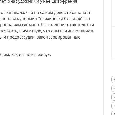
 лет, она художник и у нее шизофрения.
 осознавала, что на самом деле это означает,
Я ненавижу термин “психически больная”, он
орчена или сломана. К сожалению, как только я
ся жить, я чувствую, что они начинают видеть
пы и предрассудки, законсервированные
том, как и с чем я живу».