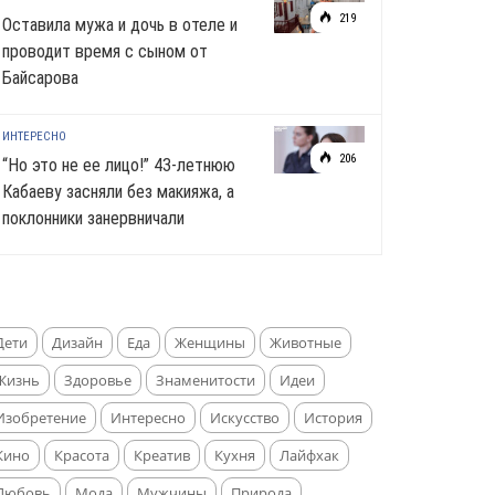
219
Оставила мужа и дочь в отеле и
проводит время с сыном от
Байсарова
ИНТЕРЕСНО
206
“Но это не ее лицо!” 43-летнюю
Кабаеву засняли без макияжа, а
поклонники занервничали
Дети
Дизайн
Еда
Женщины
Животные
Жизнь
Здоровье
Знаменитости
Идеи
Изобретение
Интересно
Искусство
История
Кино
Красота
Креатив
Кухня
Лайфхак
Любовь
Мода
Мужчины
Природа