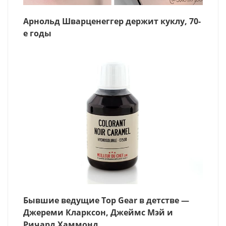
Арнольд Шварценеггер держит куклу, 70-
е годы
Бывшие ведущие Top Gear в детстве —
Джереми Кларксон, Джеймс Мэй и
Ричард Хаммонд