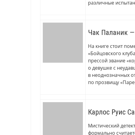
различные испытан
Чак Паланик —
На книге стоит поме
«Бойцовского клуба
прессой звание «ко
о девушке с неудав
в неоднозначных 
по прозвищу «Парен
Карлос Руис С
Мистический детек
формально считаетс