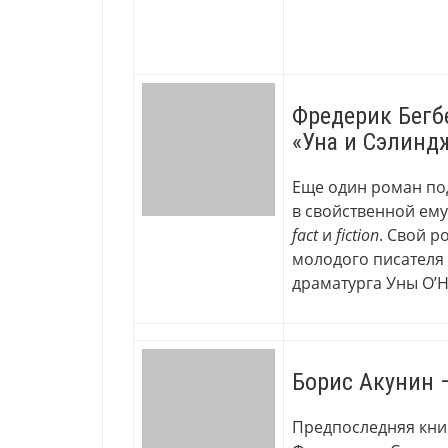
Фредерик Бегб
«Уна и Сэлинд
Еще один роман под
в свойственной ему
fact
и
fiction
. Свой р
молодого писателя
драматурга Уны О’Н
Борис Акунин 
Предпоследняя кни