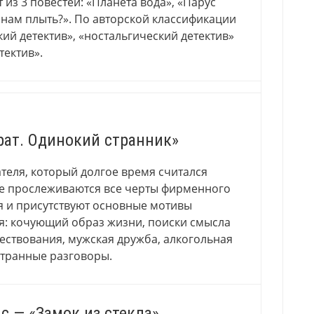
 из 3 повестей: «Планета вода», «Парус
 нам плыть?». По авторской классификации
кий детектив», «ностальгический детектив»
тектив».
рат. Одинокий странник»
теля, который долгое время считался
ге прослеживаются все черты фирменного
я и присутствуют основные мотивы
я: кочующий образ жизни, поиски смысла
ествования, мужская дружба, алкогольная
странные разговоры.
с — «Замок из стекла»