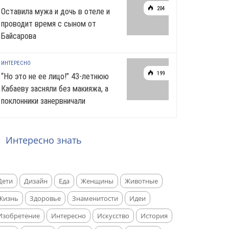
204
Оставила мужа и дочь в отеле и
проводит время с сыном от
Байсарова
ИНТЕРЕСНО
199
“Но это не ее лицо!” 43-летнюю
Кабаеву засняли без макияжа, а
поклонники занервничали
Интересно знать
Дети
Дизайн
Еда
Женщины
Животные
Жизнь
Здоровье
Знаменитости
Идеи
Изобретение
Интересно
Искусство
История