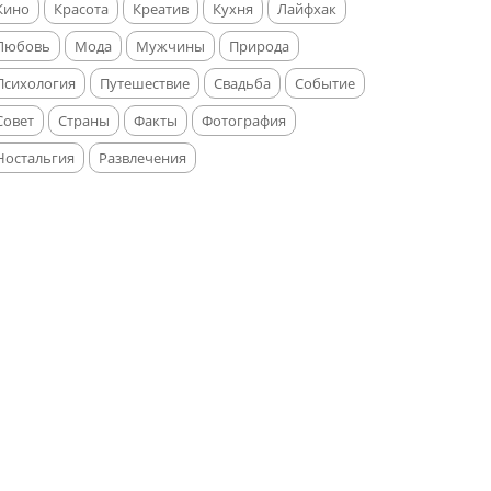
Кино
Красота
Креатив
Кухня
Лайфхак
Любовь
Мода
Мужчины
Природа
Психология
Путешествие
Свадьба
Событие
Совет
Страны
Факты
Фотография
Ностальгия
Развлечения