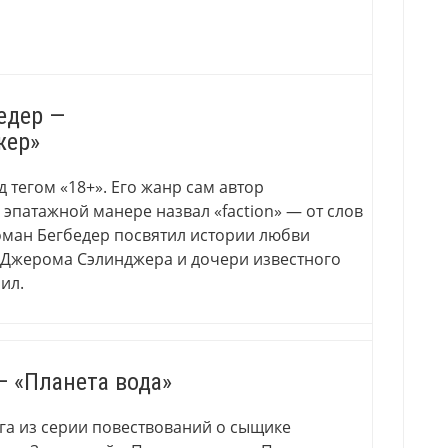
едер —
жер»
 тегом «18+». Его жанр сам автор
 эпатажной манере назвал «faction» — от слов
оман Бегбедер посвятил истории любви
 Джерома Сэлинджера и дочери известного
ил.
— «Планета вода»
га из серии повествований о сыщике