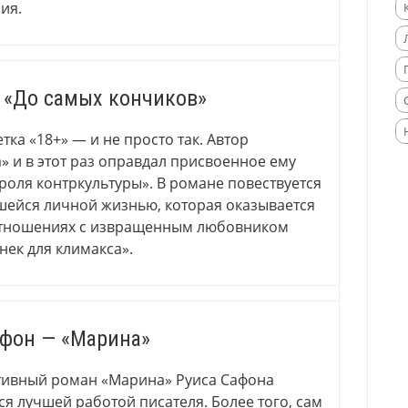
ия.
 «До самых кончиков»
тка «18+» — и не просто так. Автор
» и в этот раз оправдал присвоенное ему
роля контркультуры». В романе повествуется
шейся личной жизнью, которая оказывается
отношениях с извращенным любовником
ек для климакса».
афон — «Марина»
тивный роман «Марина» Руиса Сафона
я лучшей работой писателя. Более того, сам