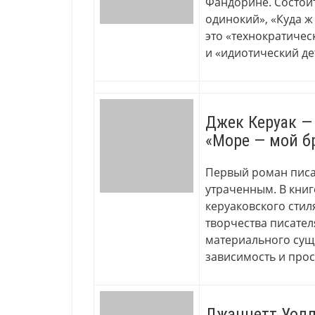
Фандорине. Состоит
одинокий», «Куда ж
это «технократичес
и «идиотический де
Джек Керуак —
«Море — мой б
Первый роман писа
утраченным. В кни
керуаковского стил
творчества писател
материального сущ
зависимость и про
Джаннетт Уолл