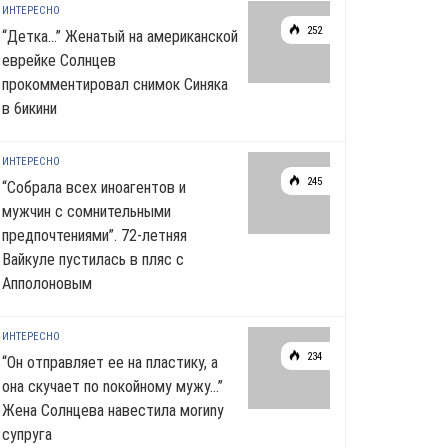
ИНТЕРЕСНО
252
“Детка…” Женатый на американской
еврейке Солнцев
прокомментировал снимок Синяка
в 6икини
ИНТЕРЕСНО
245
“Собрала всех иноагентов и
мужчин с сомнительными
предпочтениями”. 72-летняя
Вайкуле пустилась в пляс с
Апполоновым
ИНТЕРЕСНО
234
“Он отправляет ее на пластику, а
она скучает по noкoйномy мужу…”
Жена Солнцева навестила моrиnу
супруга