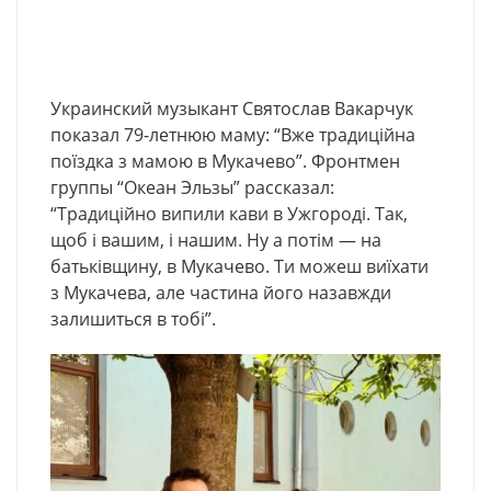
Украинский музыкант Святослав Вакарчук
показал 79-летнюю маму: “Вже традиційна
поїздка з мамою в Мукачево”. Фронтмен
группы “Океан Эльзы” рассказал:
“Традиційно випили кави в Ужгороді. Так,
щоб і вашим, і нашим. Ну а потім — на
батьківщину, в Мукачево. Ти можеш виїхати
з Мукачева, але частина його назавжди
залишиться в тобі”.