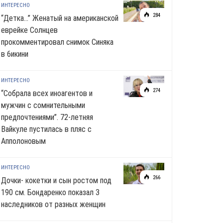
ИНТЕРЕСНО
284
“Детка…” Женатый на американской
еврейке Солнцев
прокомментировал снимок Синяка
в 6икини
ИНТЕРЕСНО
274
“Собрала всех иноагентов и
мужчин с сомнительными
предпочтениями”. 72-летняя
Вайкуле пустилась в пляс с
Апполоновым
ИНТЕРЕСНО
266
Дочки- кокетки и сын ростом под
190 см. Бондаренко показал 3
наследников от разных женщин