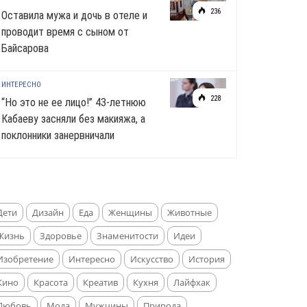
236
Оставила мужа и дочь в отеле и
проводит время с сыном от
Байсарова
ИНТЕРЕСНО
228
“Но это не ее лицо!” 43-летнюю
Кабаеву засняли без макияжа, а
поклонники занервничали
Дети
Дизайн
Еда
Женщины
Животные
Жизнь
Здоровье
Знаменитости
Идеи
Изобретение
Интересно
Искусство
История
Кино
Красота
Креатив
Кухня
Лайфхак
Любовь
Мода
Мужчины
Природа