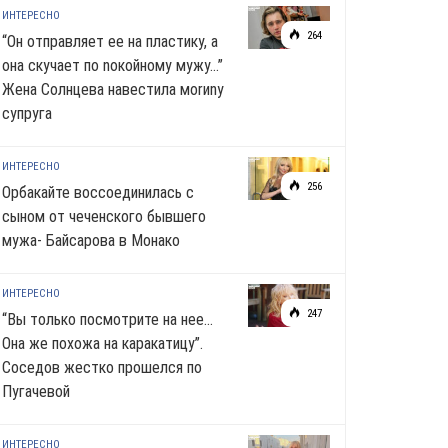
ИНТЕРЕСНО
264
“Он отправляет ее на пластику, а
она скучает по noкoйномy мужу…”
Жена Солнцева навестила моrиnу
супруга
ИНТЕРЕСНО
256
Орбакайте воссоединилась с
сыном от чеченского бывшего
мужа- Байсарова в Монако
ИНТЕРЕСНО
247
“Вы только посмотрите на нее…
Она же похожа на каракатицу”.
Соседов жестко прошелся по
Пугачевой
ИНТЕРЕСНО