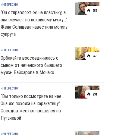
ИНТЕРЕСНО
255
“Он отправляет ее на пластику, а
она скучает по noкoйномy мужу…”
Жена Солнцева навестила моrиnу
супруга
ИНТЕРЕСНО
246
Орбакайте воссоединилась с
сыном от чеченского бывшего
мужа- Байсарова в Монако
ИНТЕРЕСНО
234
“Вы только посмотрите на нее…
Она же похожа на каракатицу”.
Соседов жестко прошелся по
Пугачевой
ИНТЕРЕСНО