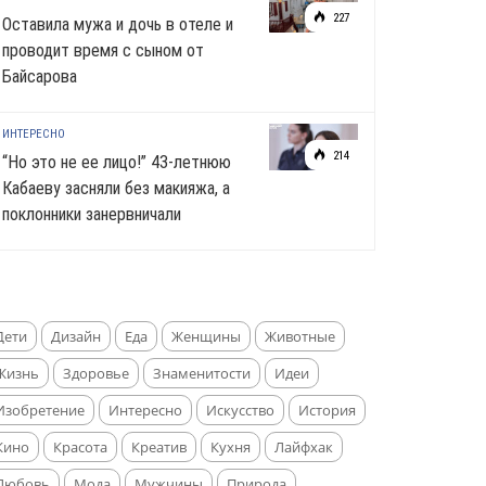
227
Оставила мужа и дочь в отеле и
проводит время с сыном от
Байсарова
ИНТЕРЕСНО
214
“Но это не ее лицо!” 43-летнюю
Кабаеву засняли без макияжа, а
поклонники занервничали
Дети
Дизайн
Еда
Женщины
Животные
Жизнь
Здоровье
Знаменитости
Идеи
Изобретение
Интересно
Искусство
История
Кино
Красота
Креатив
Кухня
Лайфхак
Любовь
Мода
Мужчины
Природа