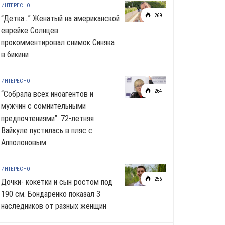
ИНТЕРЕСНО
269
“Детка…” Женатый на американской
еврейке Солнцев
прокомментировал снимок Синяка
в 6икини
ИНТЕРЕСНО
264
“Собрала всех иноагентов и
мужчин с сомнительными
предпочтениями”. 72-летняя
Вайкуле пустилась в пляс с
Апполоновым
ИНТЕРЕСНО
256
Дочки- кокетки и сын ростом под
190 см. Бондаренко показал 3
наследников от разных женщин