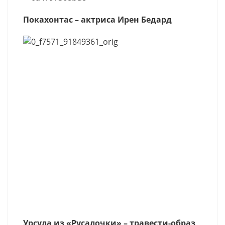
Покахонтас – актриса Ирен Бедард
Урсула из «Русалочки» – травести-образ