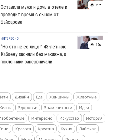
202
Оставила мужа и дочь в отеле и
проводит время с сыном от
Байсарова
ИНТЕРЕСНО
196
“Но это не ее лицо!” 43-летнюю
Кабаеву засняли без макияжа, а
поклонники занервничали
Дети
Дизайн
Еда
Женщины
Животные
Жизнь
Здоровье
Знаменитости
Идеи
Изобретение
Интересно
Искусство
История
Кино
Красота
Креатив
Кухня
Лайфхак
Любовь
Мода
Мужчины
Природа