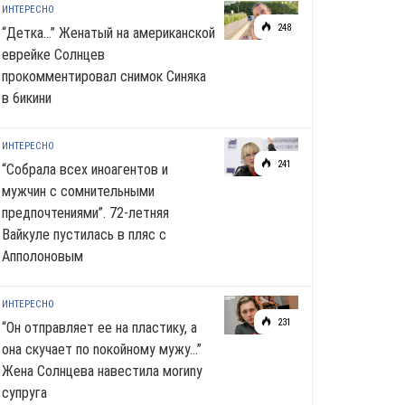
ИНТЕРЕСНО
248
“Детка…” Женатый на американской
еврейке Солнцев
прокомментировал снимок Синяка
в 6икини
ИНТЕРЕСНО
241
“Собрала всех иноагентов и
мужчин с сомнительными
предпочтениями”. 72-летняя
Вайкуле пустилась в пляс с
Апполоновым
ИНТЕРЕСНО
231
“Он отправляет ее на пластику, а
она скучает по noкoйномy мужу…”
Жена Солнцева навестила моrиnу
супруга