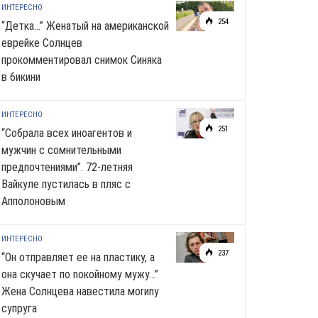
ИНТЕРЕСНО
254
“Детка…” Женатый на американской
еврейке Солнцев
прокомментировал снимок Синяка
в 6икини
ИНТЕРЕСНО
251
“Собрала всех иноагентов и
мужчин с сомнительными
предпочтениями”. 72-летняя
Вайкуле пустилась в пляс с
Апполоновым
ИНТЕРЕСНО
237
“Он отправляет ее на пластику, а
она скучает по noкoйномy мужу…”
Жена Солнцева навестила моrиnу
супруга