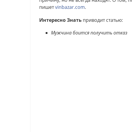
причину, но не всегда находят. О том,
пишет
vinbazar.com
.
Интересно Знать
приводит статью:
Мужчина боится получить отказ