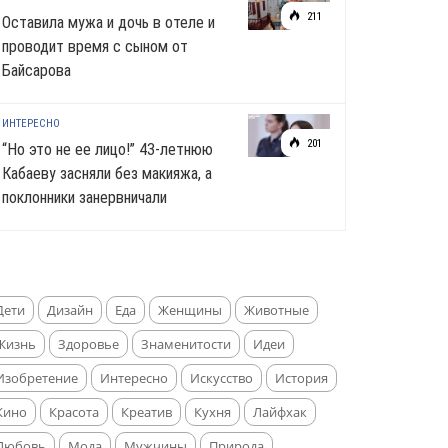
211
Оставила мужа и дочь в отеле и
проводит время с сыном от
Байсарова
ИНТЕРЕСНО
201
“Но это не ее лицо!” 43-летнюю
Кабаеву засняли без макияжа, а
поклонники занервничали
Дети
Дизайн
Еда
Женщины
Животные
Жизнь
Здоровье
Знаменитости
Идеи
Изобретение
Интересно
Искусство
История
Кино
Красота
Креатив
Кухня
Лайфхак
Любовь
Мода
Мужчины
Природа