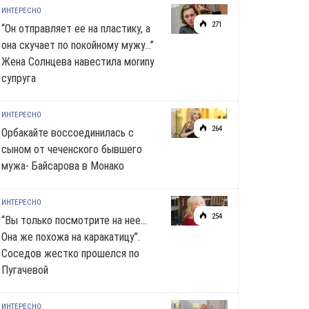
ИНТЕРЕСНО
271
“Он отправляет ее на пластику, а
она скучает по noкoйномy мужу…”
Жена Солнцева навестила моrиnу
супруга
ИНТЕРЕСНО
264
Орбакайте воссоединилась с
сыном от чеченского бывшего
мужа- Байсарова в Монако
ИНТЕРЕСНО
254
“Вы только посмотрите на нее…
Она же похожа на каракатицу”.
Соседов жестко прошелся по
Пугачевой
ИНТЕРЕСНО