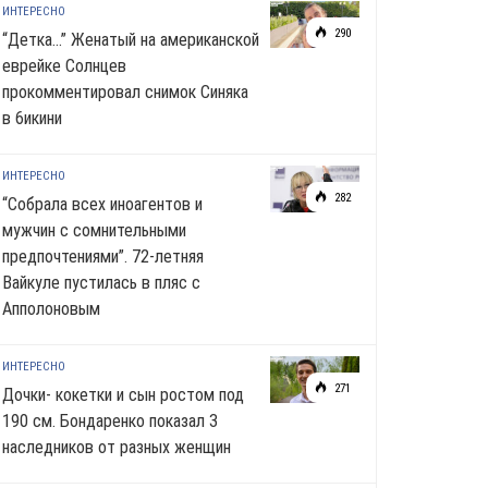
ИНТЕРЕСНО
290
“Детка…” Женатый на американской
еврейке Солнцев
прокомментировал снимок Синяка
в 6икини
ИНТЕРЕСНО
282
“Собрала всех иноагентов и
мужчин с сомнительными
предпочтениями”. 72-летняя
Вайкуле пустилась в пляс с
Апполоновым
ИНТЕРЕСНО
271
Дочки- кокетки и сын ростом под
190 см. Бондаренко показал 3
наследников от разных женщин