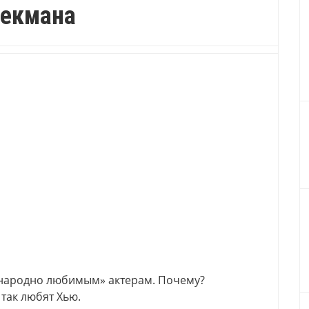
екмана
народно любимым» актерам. Почему?
 так любят Хью.