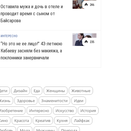
246
Оставила мужа и дочь в отеле и
проводит время с сыном от
Байсарова
ИНТЕРЕСНО
235
“Но это не ее лицо!” 43-летнюю
Кабаеву засняли без макияжа, а
поклонники занервничали
Дети
Дизайн
Еда
Женщины
Животные
Жизнь
Здоровье
Знаменитости
Идеи
Изобретение
Интересно
Искусство
История
Кино
Красота
Креатив
Кухня
Лайфхак
Любовь
Мода
Мужчины
Природа