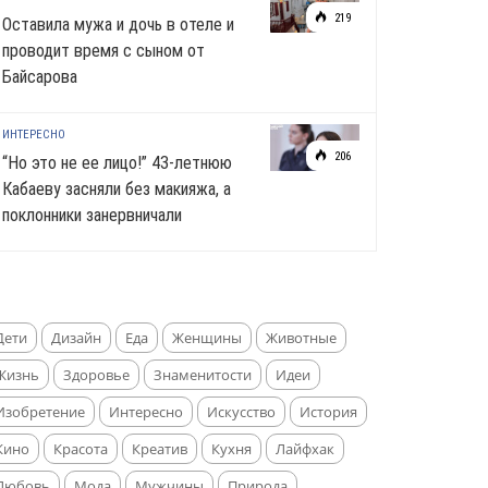
219
Оставила мужа и дочь в отеле и
проводит время с сыном от
Байсарова
ИНТЕРЕСНО
206
“Но это не ее лицо!” 43-летнюю
Кабаеву засняли без макияжа, а
поклонники занервничали
Дети
Дизайн
Еда
Женщины
Животные
Жизнь
Здоровье
Знаменитости
Идеи
Изобретение
Интересно
Искусство
История
Кино
Красота
Креатив
Кухня
Лайфхак
Любовь
Мода
Мужчины
Природа