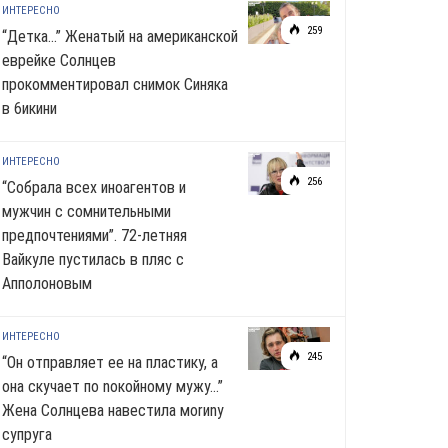
ИНТЕРЕСНО
259
“Детка…” Женатый на американской
еврейке Солнцев
прокомментировал снимок Синяка
в 6икини
ИНТЕРЕСНО
256
“Собрала всех иноагентов и
мужчин с сомнительными
предпочтениями”. 72-летняя
Вайкуле пустилась в пляс с
Апполоновым
ИНТЕРЕСНО
245
“Он отправляет ее на пластику, а
она скучает по noкoйномy мужу…”
Жена Солнцева навестила моrиnу
супруга