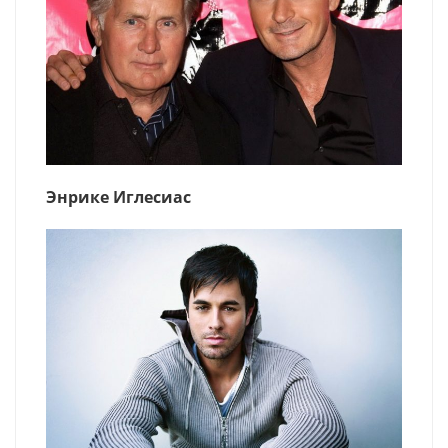
Энрике Иглесиас