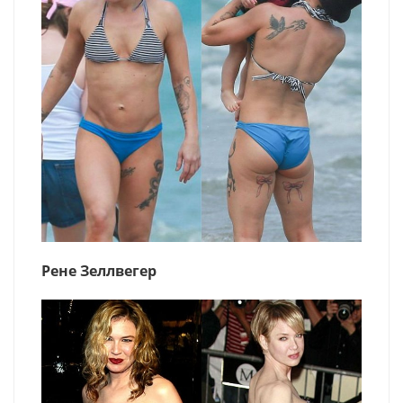
Рене Зеллвегер