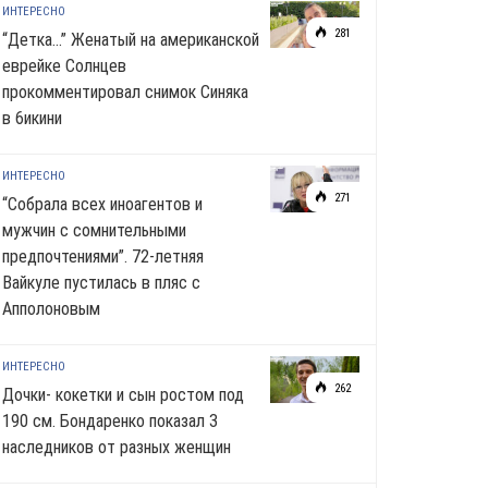
ИНТЕРЕСНО
281
“Детка…” Женатый на американской
еврейке Солнцев
прокомментировал снимок Синяка
в 6икини
ИНТЕРЕСНО
271
“Собрала всех иноагентов и
мужчин с сомнительными
предпочтениями”. 72-летняя
Вайкуле пустилась в пляс с
Апполоновым
ИНТЕРЕСНО
262
Дочки- кокетки и сын ростом под
190 см. Бондаренко показал 3
наследников от разных женщин