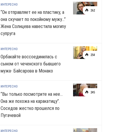
ИНТЕРЕСНО
262
“Он отправляет ее на пластику, а
она скучает по noкoйномy мужу…”
Жена Солнцева навестила моrиnу
супруга
ИНТЕРЕСНО
254
Орбакайте воссоединилась с
сыном от чеченского бывшего
мужа- Байсарова в Монако
ИНТЕРЕСНО
245
“Вы только посмотрите на нее…
Она же похожа на каракатицу”.
Соседов жестко прошелся по
Пугачевой
ИНТЕРЕСНО