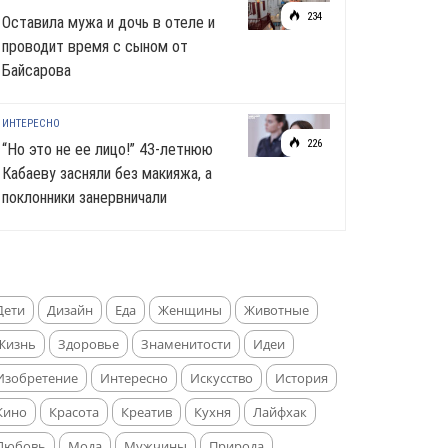
234
Оставила мужа и дочь в отеле и
проводит время с сыном от
Байсарова
ИНТЕРЕСНО
226
“Но это не ее лицо!” 43-летнюю
Кабаеву засняли без макияжа, а
поклонники занервничали
Дети
Дизайн
Еда
Женщины
Животные
Жизнь
Здоровье
Знаменитости
Идеи
Изобретение
Интересно
Искусство
История
Кино
Красота
Креатив
Кухня
Лайфхак
Любовь
Мода
Мужчины
Природа