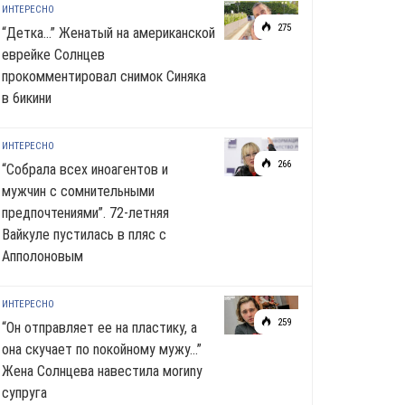
ИНТЕРЕСНО
275
“Детка…” Женатый на американской
еврейке Солнцев
прокомментировал снимок Синяка
в 6икини
ИНТЕРЕСНО
266
“Собрала всех иноагентов и
мужчин с сомнительными
предпочтениями”. 72-летняя
Вайкуле пустилась в пляс с
Апполоновым
ИНТЕРЕСНО
259
“Он отправляет ее на пластику, а
она скучает по noкoйномy мужу…”
Жена Солнцева навестила моrиnу
супруга