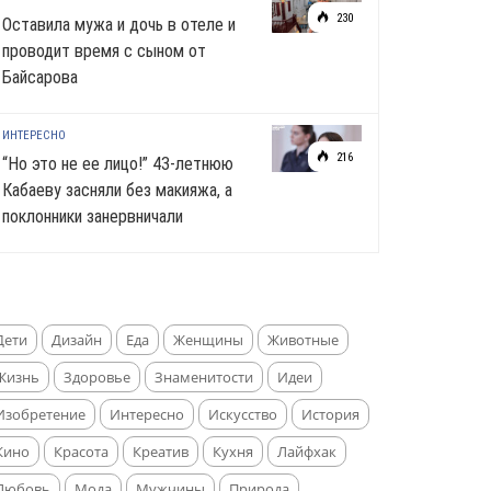
230
Оставила мужа и дочь в отеле и
проводит время с сыном от
Байсарова
ИНТЕРЕСНО
216
“Но это не ее лицо!” 43-летнюю
Кабаеву засняли без макияжа, а
поклонники занервничали
Дети
Дизайн
Еда
Женщины
Животные
Жизнь
Здоровье
Знаменитости
Идеи
Изобретение
Интересно
Искусство
История
Кино
Красота
Креатив
Кухня
Лайфхак
Любовь
Мода
Мужчины
Природа