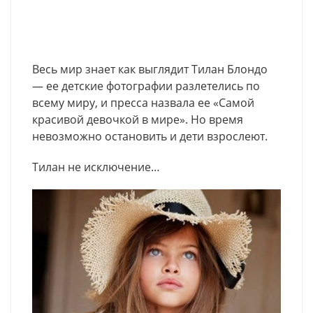
Весь мир знает как выглядит Тилан Блондо
— ее детские фотографии разлетелись по
всему миру, и пресса назвала ее «Самой
красивой девочкой в мире». Но время
невозможно остановить и дети взрослеют.
Тилан не исключение…