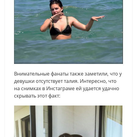
Внимательные фанаты также заметили, что у
девушки отсутствует талия. Интересно, что
на снимках в Инстаграме ей удается удачно
скрывать этот факт: