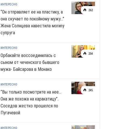
ИНТЕРЕСНО
262
“Он отправляет ее на пластику, а
она скучает по noкoйномy мужу…”
Жена Солнцева навестила моrиnу
супруга
ИНТЕРЕСНО
254
Орбакайте воссоединилась с
сыном от чеченского бывшего
мужа- Байсарова в Монако
ИНТЕРЕСНО
245
“Вы только посмотрите на нее…
Она же похожа на каракатицу”.
Соседов жестко прошелся по
Пугачевой
ИНТЕРЕСНО