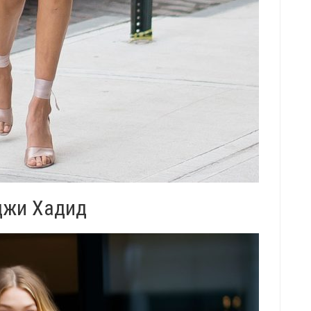
жи Хадид