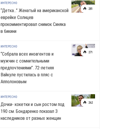
ИНТЕРЕСНО
281
“Детка…” Женатый на американской
еврейке Солнцев
прокомментировал снимок Синяка
в 6икини
ИНТЕРЕСНО
271
“Собрала всех иноагентов и
мужчин с сомнительными
предпочтениями”. 72-летняя
Вайкуле пустилась в пляс с
Апполоновым
ИНТЕРЕСНО
262
Дочки- кокетки и сын ростом под
190 см. Бондаренко показал 3
наследников от разных женщин