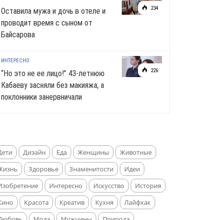
234
Оставила мужа и дочь в отеле и
проводит время с сыном от
Байсарова
ИНТЕРЕСНО
226
“Но это не ее лицо!” 43-летнюю
Кабаеву засняли без макияжа, а
поклонники занервничали
Дети
Дизайн
Еда
Женщины
Животные
Жизнь
Здоровье
Знаменитости
Идеи
Изобретение
Интересно
Искусство
История
Кино
Красота
Креатив
Кухня
Лайфхак
Любовь
Мода
Мужчины
Природа