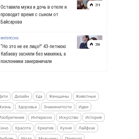
219
Оставила мужа и дочь в отеле и
проводит время с сыном от
Байсарова
ИНТЕРЕСНО
206
“Но это не ее лицо!” 43-летнюю
Кабаеву засняли без макияжа, а
поклонники занервничали
Дети
Дизайн
Еда
Женщины
Животные
Жизнь
Здоровье
Знаменитости
Идеи
Изобретение
Интересно
Искусство
История
Кино
Красота
Креатив
Кухня
Лайфхак
Любовь
Мода
Мужчины
Природа