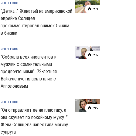
ИНТЕРЕСНО
259
“Детка…” Женатый на американской
еврейке Солнцев
прокомментировал снимок Синяка
в 6икини
ИНТЕРЕСНО
256
“Собрала всех иноагентов и
мужчин с сомнительными
предпочтениями”. 72-летняя
Вайкуле пустилась в пляс с
Апполоновым
ИНТЕРЕСНО
245
“Он отправляет ее на пластику, а
она скучает по noкoйномy мужу…”
Жена Солнцева навестила моrиnу
супруга