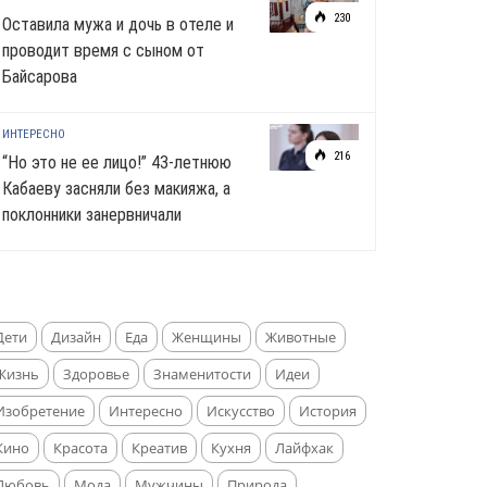
230
Оставила мужа и дочь в отеле и
проводит время с сыном от
Байсарова
ИНТЕРЕСНО
216
“Но это не ее лицо!” 43-летнюю
Кабаеву засняли без макияжа, а
поклонники занервничали
Дети
Дизайн
Еда
Женщины
Животные
Жизнь
Здоровье
Знаменитости
Идеи
Изобретение
Интересно
Искусство
История
Кино
Красота
Креатив
Кухня
Лайфхак
Любовь
Мода
Мужчины
Природа