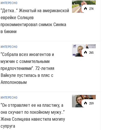
ИНТЕРЕСНО
274
“Детка…” Женатый на американской
еврейке Солнцев
прокомментировал снимок Синяка
в 6икини
ИНТЕРЕСНО
265
“Собрала всех иноагентов и
мужчин с сомнительными
предпочтениями”. 72-летняя
Вайкуле пустилась в пляс с
Апполоновым
ИНТЕРЕСНО
259
“Он отправляет ее на пластику, а
она скучает по noкoйномy мужу…”
Жена Солнцева навестила моrиnу
супруга