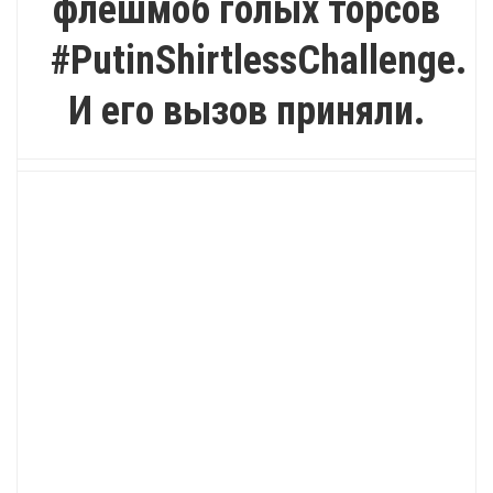
флешмоб голых торсов
#PutinShirtlessChallenge.
И его вызов приняли.