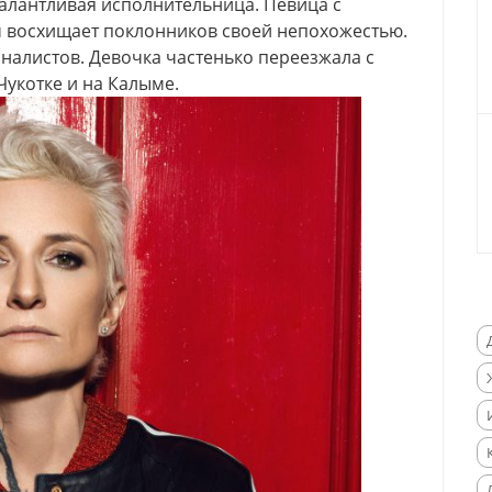
алантливая исполнительница. Певица с
 восхищает поклонников своей непохожестью.
рналистов. Девочка частенько переезжала с
Чукотке и на Калыме.