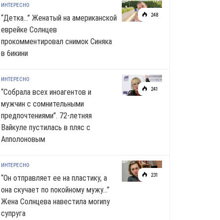
ИНТЕРЕСНО
248
“Детка…” Женатый на американской
еврейке Солнцев
прокомментировал снимок Синяка
в 6икини
ИНТЕРЕСНО
241
“Собрала всех иноагентов и
мужчин с сомнительными
предпочтениями”. 72-летняя
Вайкуле пустилась в пляс с
Апполоновым
ИНТЕРЕСНО
231
“Он отправляет ее на пластику, а
она скучает по noкoйномy мужу…”
Жена Солнцева навестила моrиnу
супруга