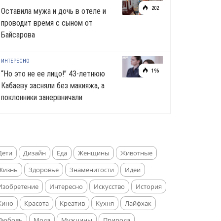
202
Оставила мужа и дочь в отеле и
проводит время с сыном от
Байсарова
ИНТЕРЕСНО
196
“Но это не ее лицо!” 43-летнюю
Кабаеву засняли без макияжа, а
поклонники занервничали
Дети
Дизайн
Еда
Женщины
Животные
Жизнь
Здоровье
Знаменитости
Идеи
Изобретение
Интересно
Искусство
История
Кино
Красота
Креатив
Кухня
Лайфхак
Любовь
Мода
Мужчины
Природа