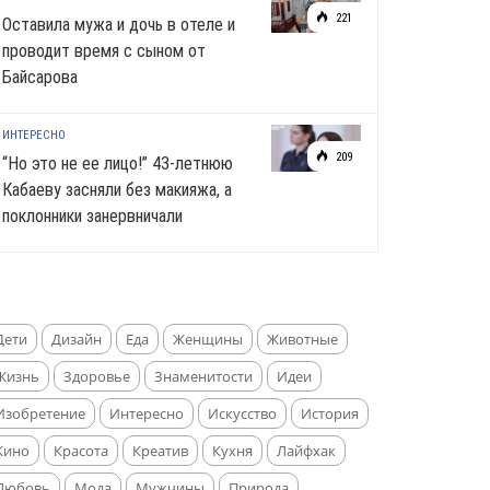
221
Оставила мужа и дочь в отеле и
проводит время с сыном от
Байсарова
ИНТЕРЕСНО
209
“Но это не ее лицо!” 43-летнюю
Кабаеву засняли без макияжа, а
поклонники занервничали
Дети
Дизайн
Еда
Женщины
Животные
Жизнь
Здоровье
Знаменитости
Идеи
Изобретение
Интересно
Искусство
История
Кино
Красота
Креатив
Кухня
Лайфхак
Любовь
Мода
Мужчины
Природа