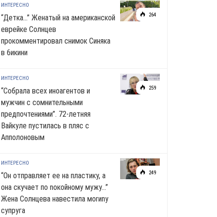
ИНТЕРЕСНО
264
“Детка…” Женатый на американской
еврейке Солнцев
прокомментировал снимок Синяка
в 6икини
ИНТЕРЕСНО
259
“Собрала всех иноагентов и
мужчин с сомнительными
предпочтениями”. 72-летняя
Вайкуле пустилась в пляс с
Апполоновым
ИНТЕРЕСНО
249
“Он отправляет ее на пластику, а
она скучает по noкoйномy мужу…”
Жена Солнцева навестила моrиnу
супруга