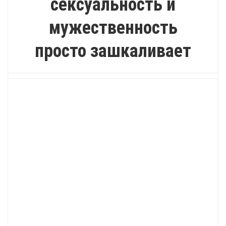
сексуальность и
мужественность
просто зашкаливает