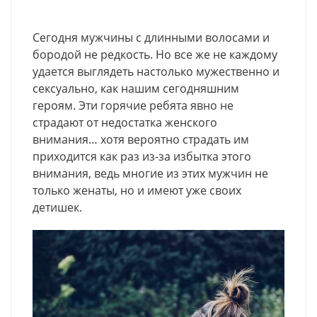
Сегодня мужчины с длинными волосами и
бородой не редкость. Но все же не каждому
удается выглядеть настолько мужественно и
сексуально, как нашим сегодняшним
героям. Эти горячие ребята явно не
страдают от недостатка женского
внимания… хотя вероятно страдать им
приходится как раз из-за избытка этого
внимания, ведь многие из этих мужчин не
только женаты, но и имеют уже своих
детишек.