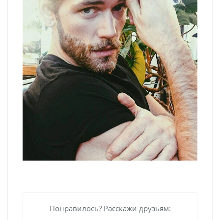
Понравилось? Расскажи друзьям: