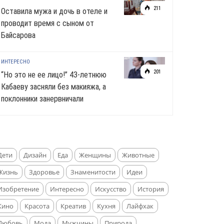
211
Оставила мужа и дочь в отеле и
проводит время с сыном от
Байсарова
ИНТЕРЕСНО
201
“Но это не ее лицо!” 43-летнюю
Кабаеву засняли без макияжа, а
поклонники занервничали
Дети
Дизайн
Еда
Женщины
Животные
Жизнь
Здоровье
Знаменитости
Идеи
Изобретение
Интересно
Искусство
История
Кино
Красота
Креатив
Кухня
Лайфхак
Любовь
Мода
Мужчины
Природа