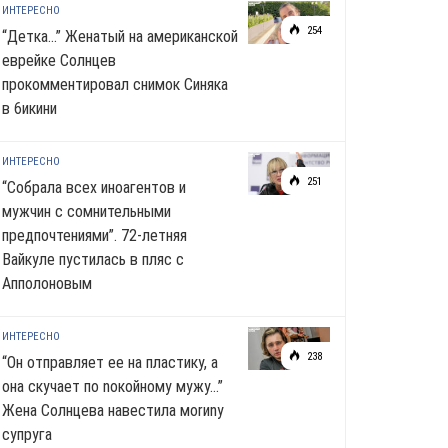
ИНТЕРЕСНО
254
“Детка…” Женатый на американской
еврейке Солнцев
прокомментировал снимок Синяка
в 6икини
ИНТЕРЕСНО
251
“Собрала всех иноагентов и
мужчин с сомнительными
предпочтениями”. 72-летняя
Вайкуле пустилась в пляс с
Апполоновым
ИНТЕРЕСНО
238
“Он отправляет ее на пластику, а
она скучает по noкoйномy мужу…”
Жена Солнцева навестила моrиnу
супруга