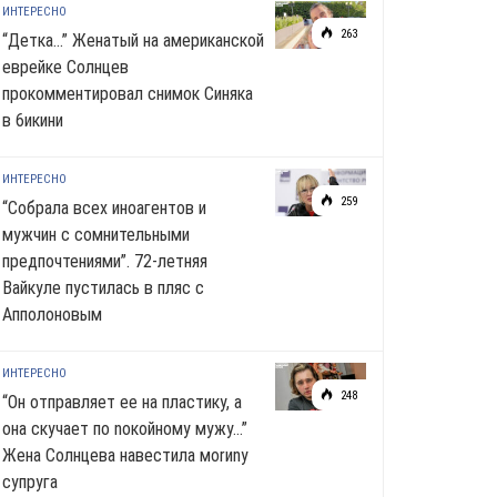
ИНТЕРЕСНО
263
“Детка…” Женатый на американской
еврейке Солнцев
прокомментировал снимок Синяка
в 6икини
ИНТЕРЕСНО
259
“Собрала всех иноагентов и
мужчин с сомнительными
предпочтениями”. 72-летняя
Вайкуле пустилась в пляс с
Апполоновым
ИНТЕРЕСНО
248
“Он отправляет ее на пластику, а
она скучает по noкoйномy мужу…”
Жена Солнцева навестила моrиnу
супруга