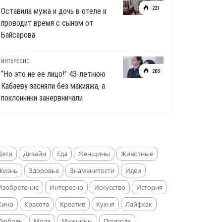
221
Оставила мужа и дочь в отеле и
проводит время с сыном от
Байсарова
ИНТЕРЕСНО
208
“Но это не ее лицо!” 43-летнюю
Кабаеву засняли без макияжа, а
поклонники занервничали
Дети
Дизайн
Еда
Женщины
Животные
Жизнь
Здоровье
Знаменитости
Идеи
Изобретение
Интересно
Искусство
История
Кино
Красота
Креатив
Кухня
Лайфхак
Любовь
Мода
Мужчины
Природа