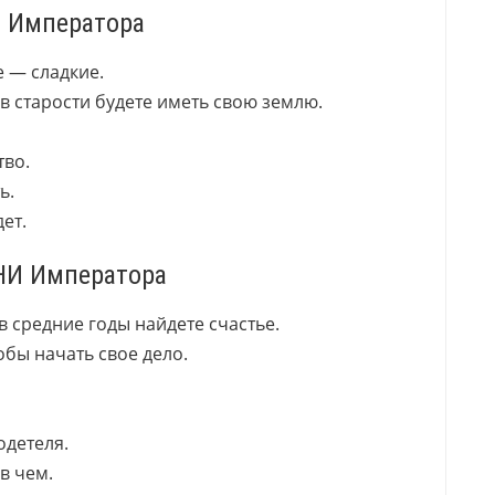
Е Императора
е — сладкие.
 в старости будете иметь свою землю.
тво.
ь.
ет.
НИ Императора
 в средние годы найдете счастье.
обы начать свое дело.
одетеля.
в чем.