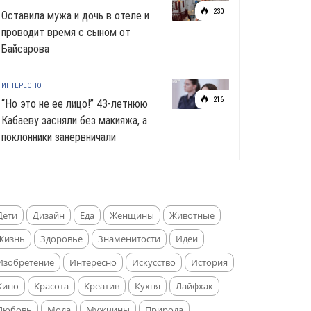
230
Оставила мужа и дочь в отеле и
проводит время с сыном от
Байсарова
ИНТЕРЕСНО
216
“Но это не ее лицо!” 43-летнюю
Кабаеву засняли без макияжа, а
поклонники занервничали
Дети
Дизайн
Еда
Женщины
Животные
Жизнь
Здоровье
Знаменитости
Идеи
Изобретение
Интересно
Искусство
История
Кино
Красота
Креатив
Кухня
Лайфхак
Любовь
Мода
Мужчины
Природа