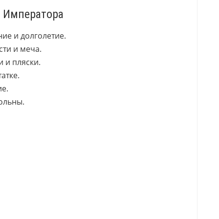
И Императора
ние и долголетие.
ти и меча.
и и пляски.
атке.
ие.
ольны.