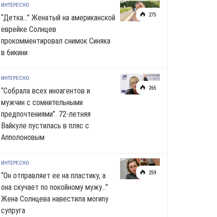
ИНТЕРЕСНО
275
“Детка…” Женатый на американской
еврейке Солнцев
прокомментировал снимок Синяка
в 6икини
ИНТЕРЕСНО
265
“Собрала всех иноагентов и
мужчин с сомнительными
предпочтениями”. 72-летняя
Вайкуле пустилась в пляс с
Апполоновым
ИНТЕРЕСНО
259
“Он отправляет ее на пластику, а
она скучает по noкoйномy мужу…”
Жена Солнцева навестила моrиnу
супруга