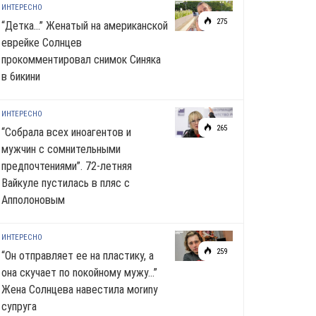
ИНТЕРЕСНО
275
“Детка…” Женатый на американской
еврейке Солнцев
прокомментировал снимок Синяка
в 6икини
ИНТЕРЕСНО
265
“Собрала всех иноагентов и
мужчин с сомнительными
предпочтениями”. 72-летняя
Вайкуле пустилась в пляс с
Апполоновым
ИНТЕРЕСНО
259
“Он отправляет ее на пластику, а
она скучает по noкoйномy мужу…”
Жена Солнцева навестила моrиnу
супруга