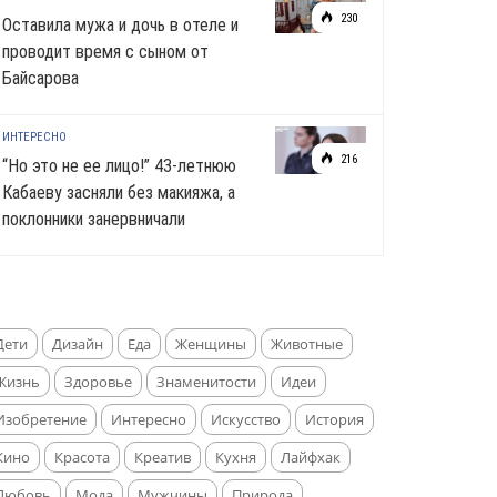
230
Оставила мужа и дочь в отеле и
проводит время с сыном от
Байсарова
ИНТЕРЕСНО
216
“Но это не ее лицо!” 43-летнюю
Кабаеву засняли без макияжа, а
поклонники занервничали
Дети
Дизайн
Еда
Женщины
Животные
Жизнь
Здоровье
Знаменитости
Идеи
Изобретение
Интересно
Искусство
История
Кино
Красота
Креатив
Кухня
Лайфхак
Любовь
Мода
Мужчины
Природа