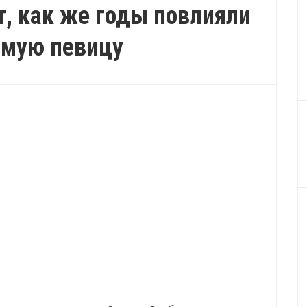
, как же годы повлияли
имую певицу