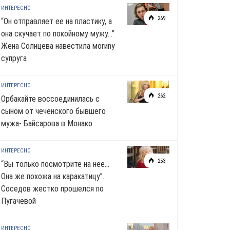
ИНТЕРЕСНО
269
“Он отправляет ее на пластику, а
она скучает по noкoйномy мужу…”
Жена Солнцева навестила моrиnу
супруга
ИНТЕРЕСНО
262
Орбакайте воссоединилась с
сыном от чеченского бывшего
мужа- Байсарова в Монако
ИНТЕРЕСНО
253
“Вы только посмотрите на нее…
Она же похожа на каракатицу”.
Соседов жестко прошелся по
Пугачевой
ИНТЕРЕСНО