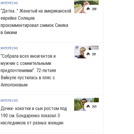
ИНТЕРЕСНО
288
“Детка…” Женатый на американской
еврейке Солнцев
прокомментировал снимок Синяка
в 6икини
ИНТЕРЕСНО
281
“Собрала всех иноагентов и
мужчин с сомнительными
предпочтениями”. 72-летняя
Вайкуле пустилась в пляс с
Апполоновым
ИНТЕРЕСНО
269
Дочки- кокетки и сын ростом под
190 см. Бондаренко показал 3
наследников от разных женщин