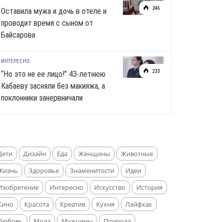
246
Оставила мужа и дочь в отеле и
проводит время с сыном от
Байсарова
ИНТЕРЕСНО
233
“Но это не ее лицо!” 43-летнюю
Кабаеву засняли без макияжа, а
поклонники занервничали
Дети
Дизайн
Еда
Женщины
Животные
Жизнь
Здоровье
Знаменитости
Идеи
Изобретение
Интересно
Искусство
История
Кино
Красота
Креатив
Кухня
Лайфхак
Любовь
Мода
Мужчины
Природа