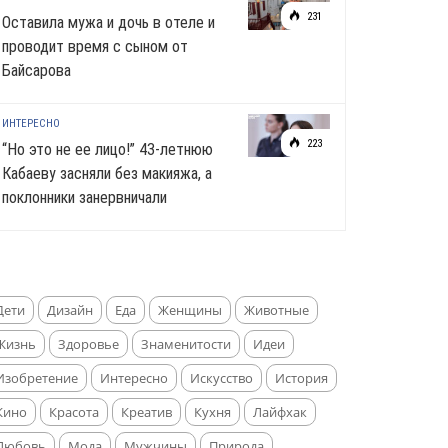
231
Оставила мужа и дочь в отеле и
проводит время с сыном от
Байсарова
ИНТЕРЕСНО
223
“Но это не ее лицо!” 43-летнюю
Кабаеву засняли без макияжа, а
поклонники занервничали
Дети
Дизайн
Еда
Женщины
Животные
Жизнь
Здоровье
Знаменитости
Идеи
Изобретение
Интересно
Искусство
История
Кино
Красота
Креатив
Кухня
Лайфхак
Любовь
Мода
Мужчины
Природа