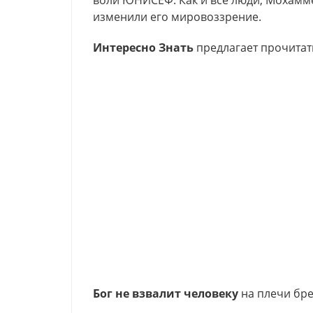
воли ЮНИСЕФ. Как и все люди, Мохамме
изменили его мировоззрение.
Интересно Знать
предлагает прочитат
Бог не взвалит человеку
на плечи брем