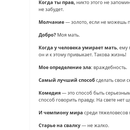
Когда ты прав,
никто этого не запомин
не забудет.
Молчание
— золото, если не можешь 
Добро?
Моя мать.
Когда у человека умирает мать
, ему
он и к этому привыкает. Такова жизнь!
Мое определение зла
: враждебность.
Самый лучший способ
сделать свои с
Комедия
— это способ быть серьезны
способ говорить правду. На свете нет 
И чемпиону мира
среди тяжеловесов
Старье на свалку
— не жалко.