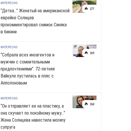
ИНТЕРЕСНО
277
“Детка…” Женатый на американской
еврейке Солнцев
прокомментировал снимок Синяка
в 6икини
ИНТЕРЕСНО
269
“Собрала всех иноагентов и
мужчин с сомнительными
предпочтениями”. 72-летняя
Вайкуле пустилась в пляс с
Апполоновым
ИНТЕРЕСНО
260
“Он отправляет ее на пластику, а
она скучает по noкoйномy мужу…”
Жена Солнцева навестила моrиnу
супруга