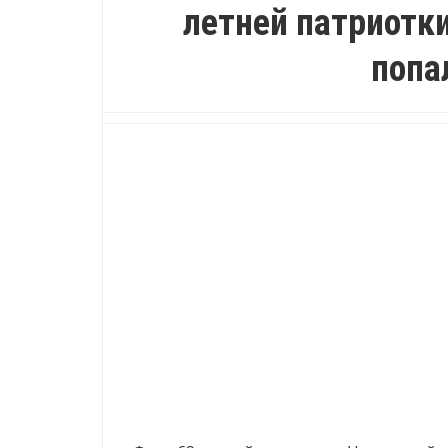
летней патриотк
попа