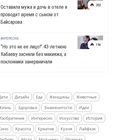
202
Оставила мужа и дочь в отеле и
проводит время с сыном от
Байсарова
ИНТЕРЕСНО
196
“Но это не ее лицо!” 43-летнюю
Кабаеву засняли без макияжа, а
поклонники занервничали
Дети
Дизайн
Еда
Женщины
Животные
Жизнь
Здоровье
Знаменитости
Идеи
Изобретение
Интересно
Искусство
История
Кино
Красота
Креатив
Кухня
Лайфхак
Любовь
Мода
Мужчины
Природа