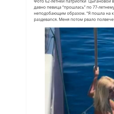
Фото 62-летней патриотки Цыгановой в 
давно певица “прошлась” по 77-летнему
неподобающим образом. “Я пошла на ко
paздeваncя. Меня потом рвало полвечер