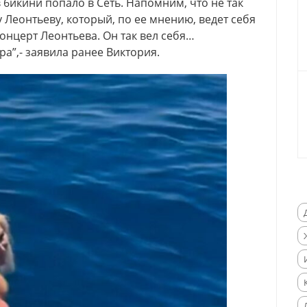
6икини попало в Сеть. Напомним, что не так
 Леонтьеву, который, по ее мнению, ведет себя
нцерт Леонтьева. Он так вел себя…
а”,- заявила ранее Виктория.