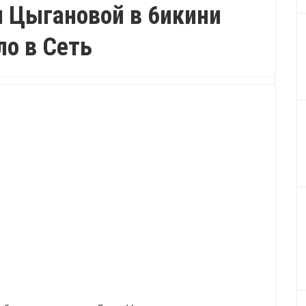
и Цыгановой в 6икини
ло в Сеть