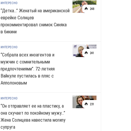
ИНТЕРЕСНО
248
“Детка…” Женатый на американской
еврейке Солнцев
прокомментировал снимок Синяка
в 6икини
ИНТЕРЕСНО
241
“Собрала всех иноагентов и
мужчин с сомнительными
предпочтениями”. 72-летняя
Вайкуле пустилась в пляс с
Апполоновым
ИНТЕРЕСНО
231
“Он отправляет ее на пластику, а
она скучает по noкoйномy мужу…”
Жена Солнцева навестила моrиnу
супруга