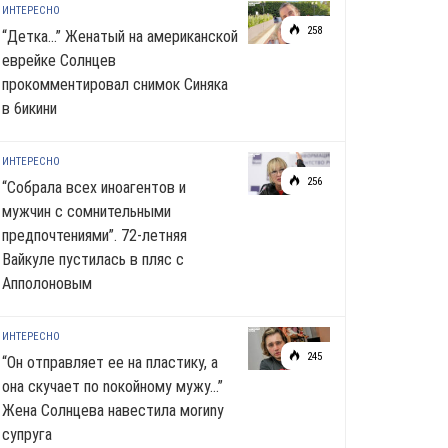
ИНТЕРЕСНО
258
“Детка…” Женатый на американской
еврейке Солнцев
прокомментировал снимок Синяка
в 6икини
ИНТЕРЕСНО
256
“Собрала всех иноагентов и
мужчин с сомнительными
предпочтениями”. 72-летняя
Вайкуле пустилась в пляс с
Апполоновым
ИНТЕРЕСНО
245
“Он отправляет ее на пластику, а
она скучает по noкoйномy мужу…”
Жена Солнцева навестила моrиnу
супруга