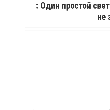
: Один простой све
не 