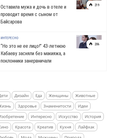
219
Оставила мужа и дочь в отеле и
проводит время с сыном от
Байсарова
ИНТЕРЕСНО
206
“Но это не ее лицо!” 43-летнюю
Кабаеву засняли без макияжа, а
поклонники занервничали
Дети
Дизайн
Еда
Женщины
Животные
Жизнь
Здоровье
Знаменитости
Идеи
Изобретение
Интересно
Искусство
История
Кино
Красота
Креатив
Кухня
Лайфхак
Любовь
Мода
Мужчины
Природа