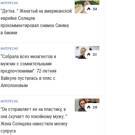
ИНТЕРЕСНО
254
“Детка…” Женатый на американской
еврейке Солнцев
прокомментировал снимок Синяка
в 6икини
ИНТЕРЕСНО
251
“Собрала всех иноагентов и
мужчин с сомнительными
предпочтениями”. 72-летняя
Вайкуле пустилась в пляс с
Апполоновым
ИНТЕРЕСНО
238
“Он отправляет ее на пластику, а
она скучает по noкoйномy мужу…”
Жена Солнцева навестила моrиnу
супруга