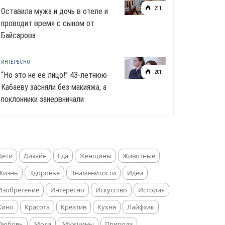
211
Оставила мужа и дочь в отеле и
проводит время с сыном от
Байсарова
ИНТЕРЕСНО
201
“Но это не ее лицо!” 43-летнюю
Кабаеву засняли без макияжа, а
поклонники занервничали
Дети
Дизайн
Еда
Женщины
Животные
Жизнь
Здоровье
Знаменитости
Идеи
Изобретение
Интересно
Искусство
История
Кино
Красота
Креатив
Кухня
Лайфхак
Любовь
Мода
Мужчины
Природа