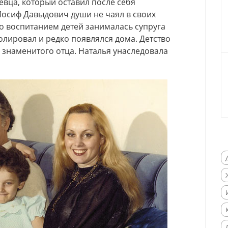
евца, который оставил после себя
осиф Давыдович души не чаял в своих
что воспитанием детей занималась супруга
олировал и редко появлялся дома. Детство
знаменитого отца. Наталья унаследовала