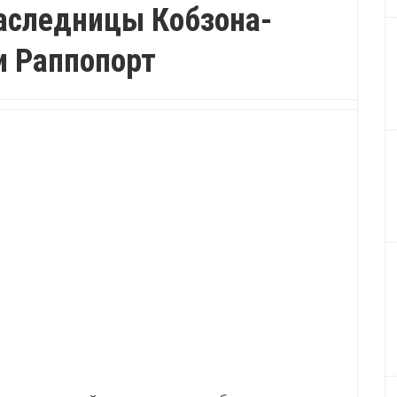
аследницы Кобзона-
и Раппопорт