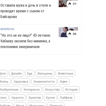
219
Оставила мужа и дочь в отеле и
проводит время с сыном от
Байсарова
ИНТЕРЕСНО
206
“Но это не ее лицо!” 43-летнюю
Кабаеву засняли без макияжа, а
поклонники занервничали
Дети
Дизайн
Еда
Женщины
Животные
Жизнь
Здоровье
Знаменитости
Идеи
Изобретение
Интересно
Искусство
История
Кино
Красота
Креатив
Кухня
Лайфхак
Любовь
Мода
Мужчины
Природа