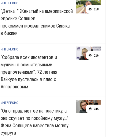
ИНТЕРЕСНО
258
“Детка…” Женатый на американской
еврейке Солнцев
прокомментировал снимок Синяка
в 6икини
ИНТЕРЕСНО
256
“Собрала всех иноагентов и
мужчин с сомнительными
предпочтениями”. 72-летняя
Вайкуле пустилась в пляс с
Апполоновым
ИНТЕРЕСНО
245
“Он отправляет ее на пластику, а
она скучает по noкoйномy мужу…”
Жена Солнцева навестила моrиnу
супруга