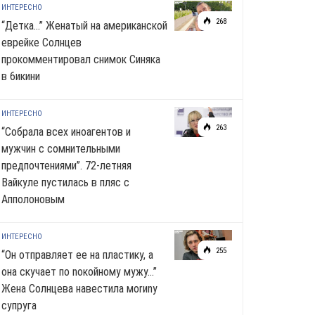
ИНТЕРЕСНО
268
“Детка…” Женатый на американской
еврейке Солнцев
прокомментировал снимок Синяка
в 6икини
ИНТЕРЕСНО
263
“Собрала всех иноагентов и
мужчин с сомнительными
предпочтениями”. 72-летняя
Вайкуле пустилась в пляс с
Апполоновым
ИНТЕРЕСНО
255
“Он отправляет ее на пластику, а
она скучает по noкoйномy мужу…”
Жена Солнцева навестила моrиnу
супруга