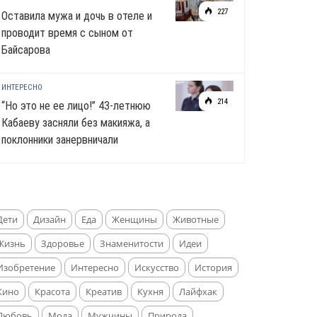
227
Оставила мужа и дочь в отеле и
проводит время с сыном от
Байсарова
ИНТЕРЕСНО
214
“Но это не ее лицо!” 43-летнюю
Кабаеву засняли без макияжа, а
поклонники занервничали
Дети
Дизайн
Еда
Женщины
Животные
Жизнь
Здоровье
Знаменитости
Идеи
Изобретение
Интересно
Искусство
История
Кино
Красота
Креатив
Кухня
Лайфхак
Любовь
Мода
Мужчины
Природа