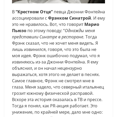
В
“Крестном Отце”
певца Джонни Фонтейна
ассоциировали с
Фрэнком Синатрой
. И ему
это не нравилось. Вот, что говорит
Марио
Пьюзо
по этому поводу: “
Однажды меня
представили Синатре в ресторане.
Тогда
Фрэнк сказал, что не хочет меня видеть. Я
лишь извинился, говоря, что это была не
моя идея. Фрэнк ошибочно подумал, что я
извиняюсь из-за Джонни Фонтейна. Я ему
объяснил, и он начал нецензурно
выражаться, хотя этого не делает в песнях.
Самое главное, Фрэнк не смотрел мне в
глаза. Меня задело, что северный итальянец
грозит южному физической расправой.
Вскоре эта история оказалась в ТВ и прессе.
Тогда я понял, как PR-акция работает. Это
унижение, по крайней мере, дало мне одно: