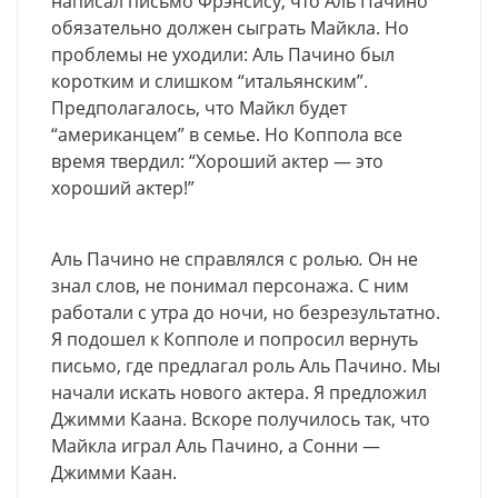
написал письмо Фрэнсису, что Аль Пачино
обязательно должен сыграть Майкла. Но
проблемы не уходили: Аль Пачино был
коротким и слишком “итальянским”.
Предполагалось, что Майкл будет
“американцем” в семье. Но Коппола все
время твердил: “Хороший актер — это
хороший актер!”
Аль Пачино не справлялся с ролью
.
Он не
знал слов, не понимал персонажа. С ним
работали с утра до ночи, но безрезультатно.
Я подошел к Копполе и попросил вернуть
письмо, где предлагал роль Аль Пачино. Мы
начали искать нового актера. Я предложил
Джимми Каана. Вскоре получилось так, что
Майкла играл Аль Пачино, а Сонни —
Джимми Каан.