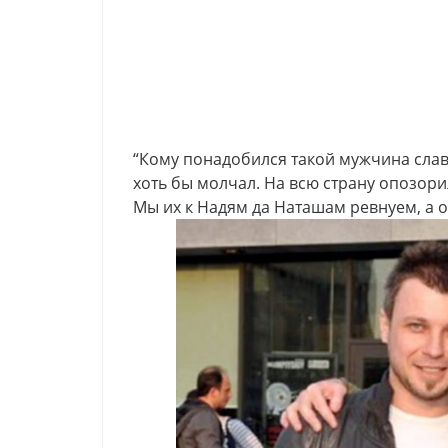
“Кому понадобился такой мужчина слав
хоть бы молчал. На всю страну опозори
Мы их к Надям да Наташам ревнуем, а о