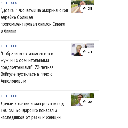
ИНТЕРЕСНО
284
“Детка…” Женатый на американской
еврейке Солнцев
прокомментировал снимок Синяка
в 6икини
ИНТЕРЕСНО
274
“Собрала всех иноагентов и
мужчин с сомнительными
предпочтениями”. 72-летняя
Вайкуле пустилась в пляс с
Апполоновым
ИНТЕРЕСНО
266
Дочки- кокетки и сын ростом под
190 см. Бондаренко показал 3
наследников от разных женщин