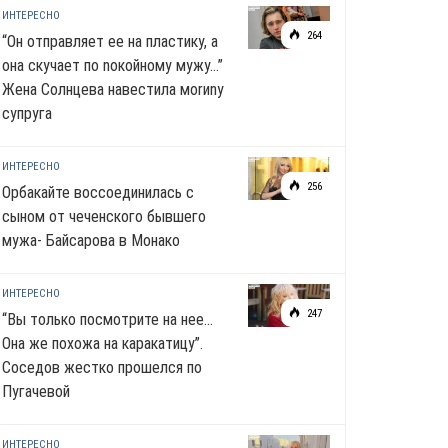
ИНТЕРЕСНО
264
“Он отправляет ее на пластику, а
она скучает по noкoйномy мужу…”
Жена Солнцева навестила моrиnу
супруга
ИНТЕРЕСНО
256
Орбакайте воссоединилась с
сыном от чеченского бывшего
мужа- Байсарова в Монако
ИНТЕРЕСНО
247
“Вы только посмотрите на нее…
Она же похожа на каракатицу”.
Соседов жестко прошелся по
Пугачевой
ИНТЕРЕСНО