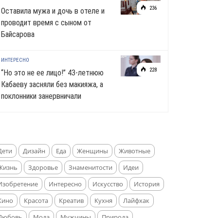
236
Оставила мужа и дочь в отеле и
проводит время с сыном от
Байсарова
ИНТЕРЕСНО
228
“Но это не ее лицо!” 43-летнюю
Кабаеву засняли без макияжа, а
поклонники занервничали
Дети
Дизайн
Еда
Женщины
Животные
Жизнь
Здоровье
Знаменитости
Идеи
Изобретение
Интересно
Искусство
История
Кино
Красота
Креатив
Кухня
Лайфхак
Любовь
Мода
Мужчины
Природа